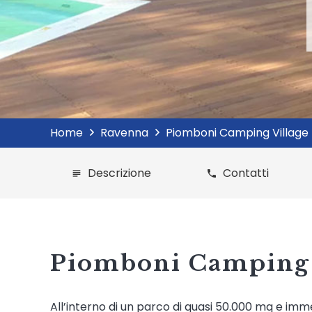
Home
Ravenna
Piomboni Camping Village
Descrizione
Contatti
subject
phone
Piomboni Camping 
All’interno di un parco di quasi 50.000 mq e im