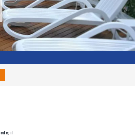
rale
, il