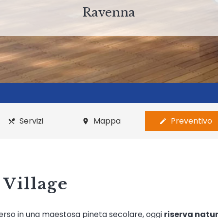
Ravenna
Servizi
Mappa
Preventivo
restaurant_menu
place
edit
Village
merso in una maestosa pineta secolare, oggi
riserva natu