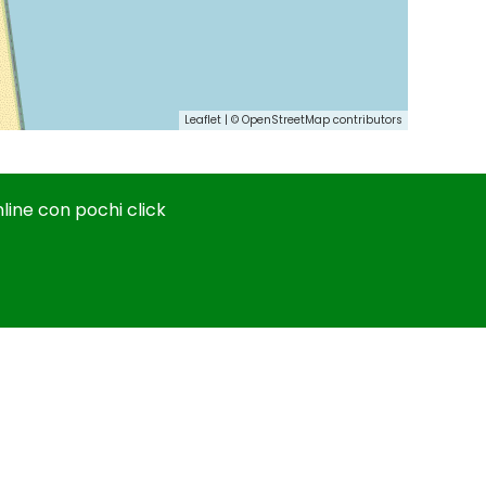
Leaflet
| ©
OpenStreetMap
contributors
line con pochi click