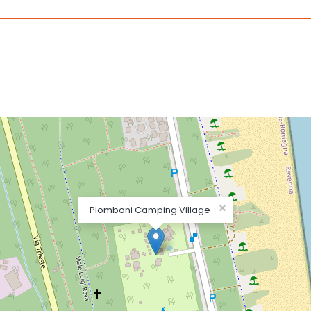
×
Piomboni Camping Village