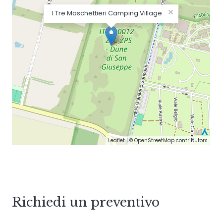
×
I Tre Moschettieri Camping Village
Leaflet
| ©
OpenStreetMap
contributors
Richiedi un preventivo