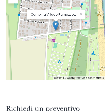
×
Camping Village Ramazzotti
Leaflet
| ©
OpenStreetMap
contributors
Richiedi un preventivo