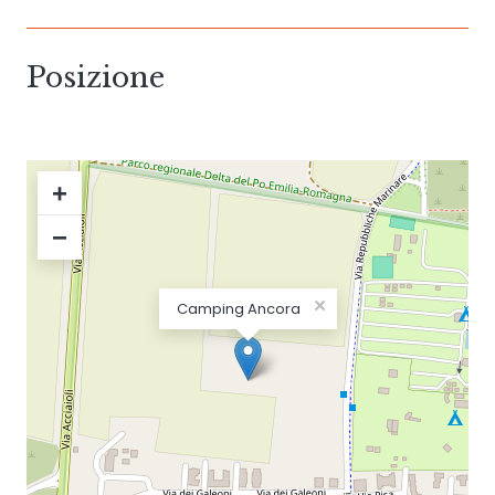
Posizione
+
−
×
Camping Ancora